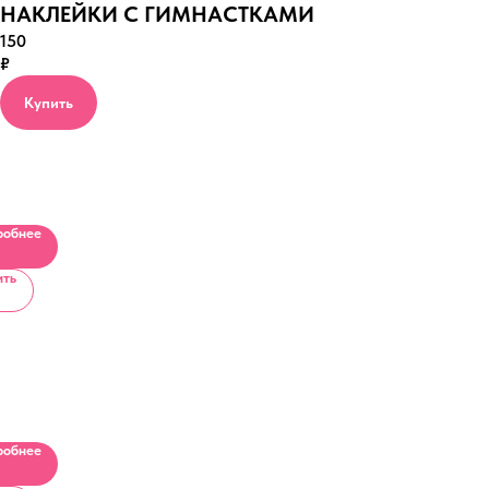
НАКЛЕЙКИ С ГИМНАСТКАМИ
150
₽
Купить
ЮМЫ
В
робнее
ить
К
СКИ
робнее