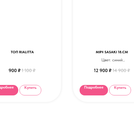
ТОП RIALITTA
МЯЧ SASAKI 18.CM
Цвет: синий
Тип: блеск
900
₽
1 100
₽
12 900
₽
14 900
₽
Оттенки изделия в каталоге 
немного отличаться от цвет
реальности.
дробнее
Подробнее
Купить
Купить