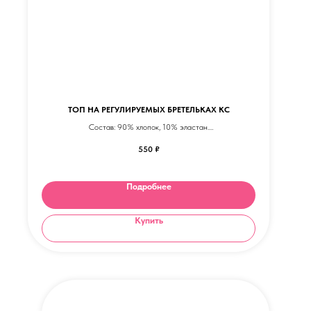
ТОП НА РЕГУЛИРУЕМЫХ БРЕТЕЛЬКАХ КС
Состав: 90% хлопок, 10% эластан.
Ткань - трикотаж.
550
₽
Цвет на выбор
Подробнее
Купить