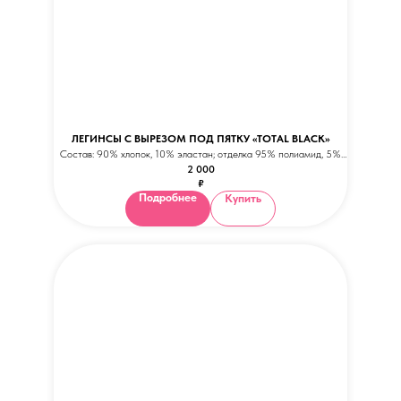
ЛЕГИНСЫ С ВЫРЕЗОМ ПОД ПЯТКУ «TOTAL BLACK»
Состав: 90% хлопок, 10% эластан; отделка 95% полиамид, 5%
2 000
эластан
₽
Подробнее
Купить