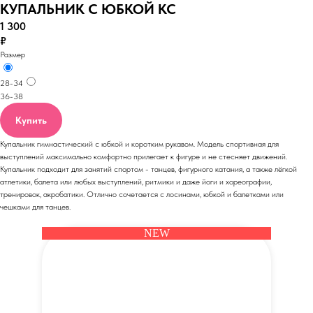
КУПАЛЬНИК С ЮБКОЙ КС
1 300
₽
Размер
28-34
36-38
Купить
Купальник гимнастический с юбкой и коротким рукавом. Модель спортивная для
выступлений максимально комфортно прилегает к фигуре и не стесняет движений.
Купальник подходит для занятий спортом - танцев, фигурного катания, а также лёгкой
атлетики, балета или любых выступлений, ритмики и даже йоги и хореографии,
тренировок, акробатики. Отлично сочетается с лосинами, юбкой и балетками или
чешками для танцев.
NEW