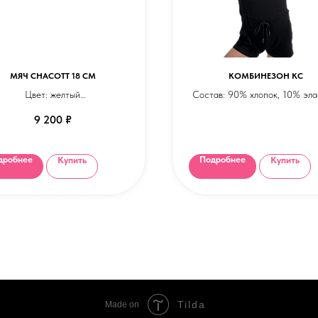
МЯЧ CHACOTT 18 СМ
КОМБИНЕЗОН КС
Цвет: желтый
Состав: 90% хлопок, 10% эла
Тип: глянец
Ткань - трикотаж.
9 200
₽
нки изделия в каталоге могут
много отличаться от цвета в
реальности.
дробнее
Подробнее
Купить
Купить
Tilda
Made on