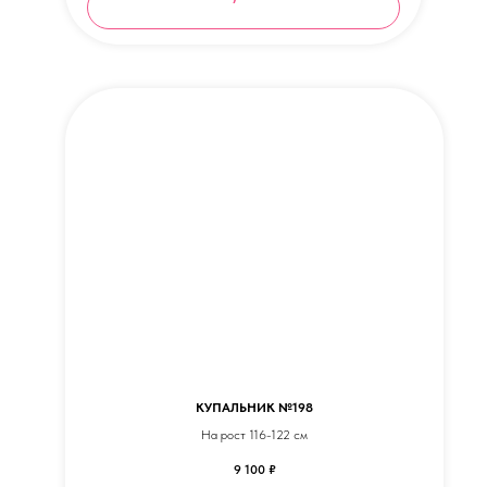
КУПАЛЬНИК №198
На рост 116-122 см
9 100
₽