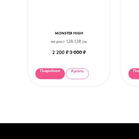
MONSTER HIGH
на рост 128-138 см
х
2 200
₽
3 000
₽
Подробнее
По
Купить