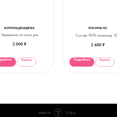
КОРОНА/ДИАДЕМА
ЛОСИНЫ КС
Украшение на пучок для
%
Состав: 90
полиамид, 1
удожественной гимнастики
;эластан.
2 000
₽
2 600
₽
Ткань: полиамид
Облегающие классические л
черного цвета
дробнее
Подробнее
Купить
Купить
Tilda
Made on