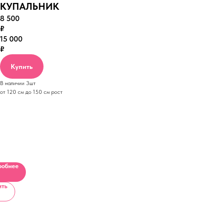
КУПАЛЬНИК
8 500
₽
15 000
₽
Купить
В наличии 3шт
от 120 см до 150 см рост
Р
ЧКИ
робнее
ить