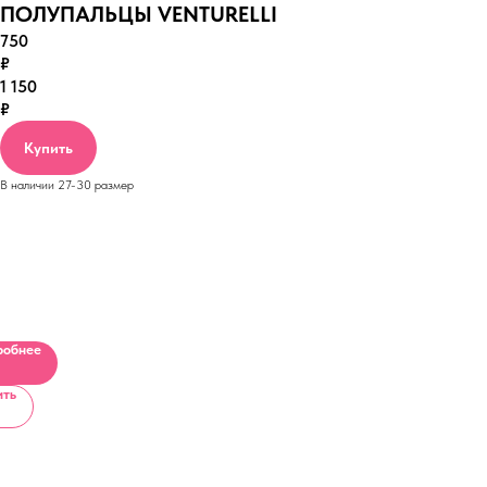
ПОЛУПАЛЬЦЫ VENTURELLI
750
₽
1 150
₽
Купить
В наличии 27-30 размер
ЬНИК
робнее
ить
ЬНИК