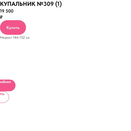
КУПАЛЬНИК №309 (1)
19 500
₽
Купить
На рост 146-152 см
ЛКА
ELLI
робнее
етная
и
ить
е
ЬНИК
ься