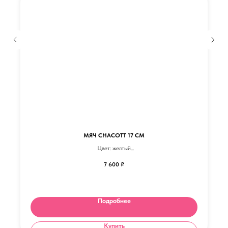
МЯЧ CHACOTT 17 СМ
Цвет: желтый
Тип: глянец
7 600
₽
Оттенки изделия в каталоге могут немного отличаться от цвета в
реальности.
Подробнее
Купить