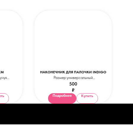
СМ
НАКОНЕЧНИК ДЛЯ ПАЛОЧКИ INDIGO
учук
Размер:универсальный
500
рный
Оттенки изделия в каталоге могут немного
₽
отличаться от цвета в реальности.
Подробнее
ить
Купить
огут немного
льности.