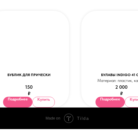
БУБЛИК ДЛЯ ПРИЧЕСКИ
БУЛАВЫ INDIGO 41 
Материал: пластик, ка
150
2 000
Цвет: черный и лазу
₽
₽
Размер: 41 см
Подробнее
Подробнее
Купить
Куп
Оттенки изделия в каталоге м
отличаться от цвета в реа
Tilda
Made on